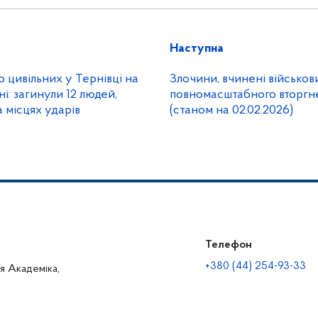
Наступна
 цивільних у Тернівці на
Злочини, вчинені військов
: загинули 12 людей,
повномасштабного вторгне
а місцях ударів
(станом на 02.02.2026)
Телефон
+380 (44) 254-93-33
ця Академіка,