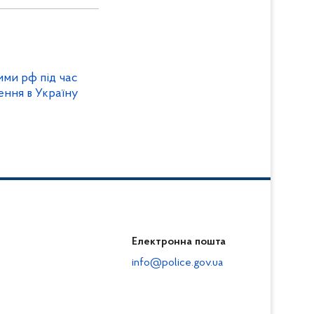
ими рф під час
ння в Україну
Електронна пошта
info@police.gov.ua