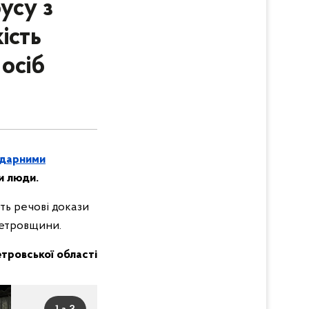
усу з
ість
осіб
ударними
ли люди.
ть речові докази
петровщини.
етровської області