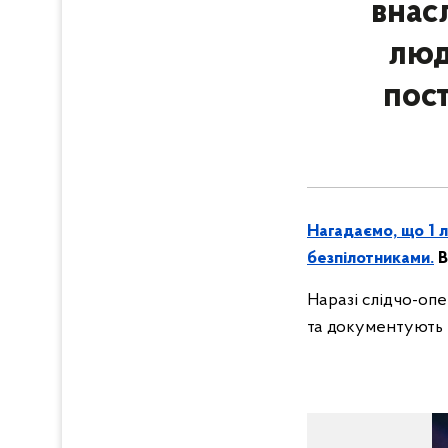
внас
люд
пос
Нагадаємо, що 1 л
безпілотниками.
В
Наразі слідчо-опе
та документують 