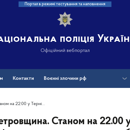
Портал в режимі тестування та наповнення
аціональна поліція Украї
Офіційний вебпортал
ам
Контакти
Воєнні злочини рф
ансії
Зниклі безвісти та ДНК
 з людьми загинуло 12 людей, кількість постраждалих збільшилась до 16 осіб
тровщина. Станом на 22.00 у