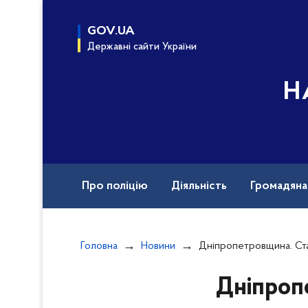
до
основного
GOV.UA
вмісту
Державні сайти України
Н
Про поліцію
Діяльність
Громадян
Назавжди в строю
Документи
Вак
Головна
Новини
Дніпропетровщина. Станом на 22.00 у Тернівці внаслідок атаки дронами по автобусу
Дніпропе