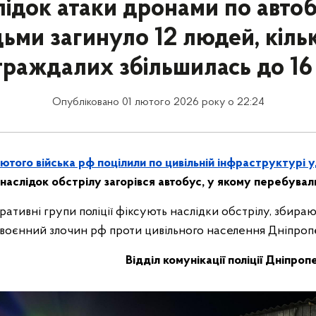
лідок атаки дронами по автоб
ьми загинуло 12 людей, кільк
траждалих збільшилась до 16 
Опубліковано 01 лютого 2026 року о 22:24
ютого війська рф поцілили по цивільній інфраструктурі 
наслідок обстрілу загорівся автобус, у якому перебува
ративні групи поліції фіксують наслідки обстрілу, збираю
воєнний злочин рф проти цивільного населення Дніпро
Відділ комунікації поліції Дніпроп