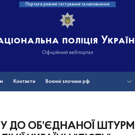
Портал в режимі тестування та наповнення
аціональна поліція Украї
Офіційний вебпортал
ам
Контакти
Воєнні злочини рф
ансії
Зниклі безвісти та ДНК
ПУ ДО ОБ'ЄДНАНОЇ ШТУРМ