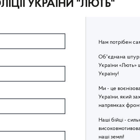
ІЦІЇ УКРАЇНИ "ЛЮТЬ"
Нам потрібен са
Обʼєднана штурм
України «Лють» шу
Україну!
Ми - це воєнізов
України, який з
напрямках фрон
Наші бійці - силь
високовмотивова
наші землі!