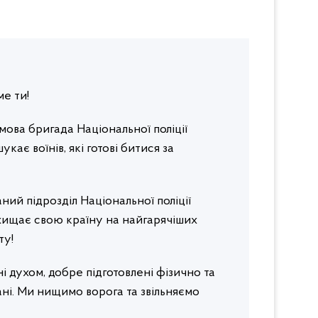
ме ти!
ова бригада Національної поліції
кає воїнів, які готові битися за
аний підрозділ Національної поліції
ахищає свою країну на найгарячіших
ту!
ні духом, добре підготовлені фізично та
ні. Ми нищимо ворога та звільняємо