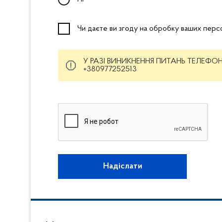
Чи даєте ви згоду на обробку ваших перс
У РАЗІ ВИНИКНЕННЯ ПИТАНЬ ТЕЛЕФ
+380977252513
Капча
Надіслати