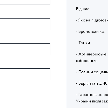
Від нас:
- Якісна підготов
- Бронетехніка,
- Танки,
- Артилерійське,
озброєння.
- Повний соціаль
- Зарплата від 4
- Гарантоване ро
України після за