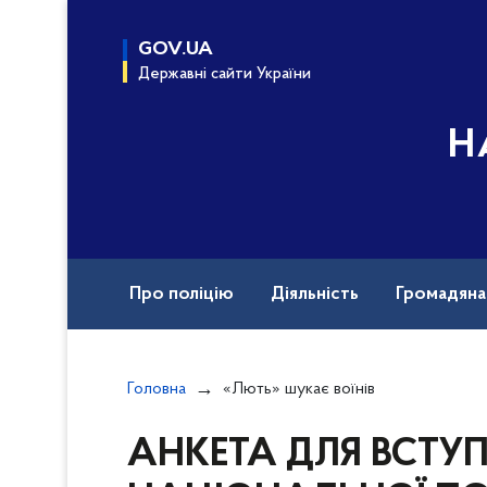
до
основного
GOV.UA
вмісту
Державні сайти України
Н
Про поліцію
Діяльність
Громадян
Назавжди в строю
Документи
Вак
Головна
«Лють» шукає воїнів
АНКЕТА ДЛЯ ВСТУ